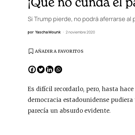
¡Que no cunda el p
Si Trump pierde, no podrá aferrarse al p
por
Yascha Mounk
2 noviembre 2020
AÑADIR A FAVORITOS
EDICIÓN ESPAÑA
N° 299 / Agosto 2026
Es difícil recordarlo, pero, hasta hace
democracia estadounidense pudiera 
parecía un absurdo evidente.