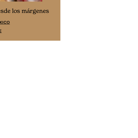
Cine desde los márgene
esde los márgenes
EDICIÓN ESPAÑA
XICO
SUSCRÍBETE
E