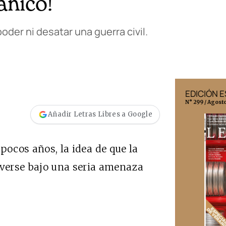
ánico!
oder ni desatar una guerra civil.
EDICIÓN MÉXICO
EDICIÓN 
N° 332 / Agosto 2026
N° 299 / Agost
Añadir Letras Libres a Google
 pocos años, la idea de que la
verse bajo una seria amenaza