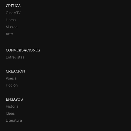
CRITICA
Cine y TV
Libros
Música
Arte
CONVERSACIONES
Entrevistas
CREACIÓN
Poesía
Ficción
ENSAYOS
Historia
Ideas
Literatura