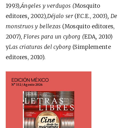
1993),
Ángeles y verdugos (
Mosquito
editores
,
2002),
Déjalo ser
(F.C.E., 2003)
, De
monstruos y bellezas
(Mosquito editores,
2007),
Flores para un cyborg (
EDA
,
2010)
y
Las criaturas del cyborg
(Simplemente
editores, 2010).
EDICIÓN MÉXICO
EDICIÓN ESP
N° 332 / Agosto 2026
N° 299 / Agosto 202