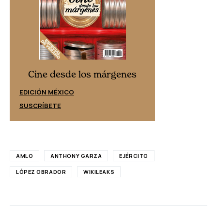
Cine desd
Cine desde los márgenes
EDICIÓN ESPAÑ
EDICIÓN MÉXICO
SUSCRÍBETE
SUSCRÍBETE
AMLO
ANTHONY GARZA
EJÉRCITO
LÓPEZ OBRADOR
WIKILEAKS