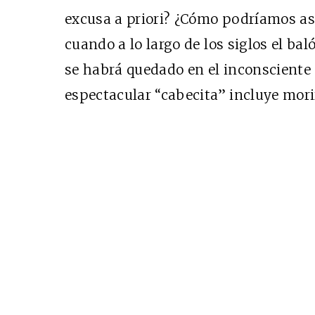
excusa a priori? ¿Cómo podríamos as
cuando a lo largo de los siglos el baló
Cine desde los márgen
se habrá quedado en el inconsciente 
EDICIÓN MÉXICO
espectacular “cabecita” incluye mor
SUSCRÍBETE