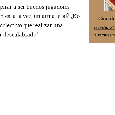
pirar a ser buenos jugadores
n es, a la vez, un arma letal? ¿No
Cine desde los márgenes
es
Cine d
colectivo que realizar una
EDICIÓN ESPAÑA
EDICIÓN MÉ
ir descalabrado?
SUSCRÍBETE
SUSCRÍBET