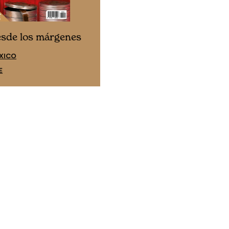
Cine desde los márgene
esde los márgenes
EDICIÓN ESPAÑA
XICO
SUSCRÍBETE
E