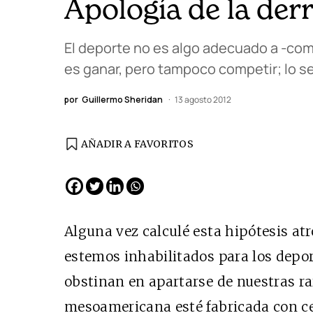
Apología de la der
El deporte no es algo adecuado a -como 
es ganar, pero tampoco competir; lo se
por
Guillermo Sheridan
13 agosto 2012
AÑADIR A FAVORITOS
EDICIÓN ESPAÑA
N° 299 / Agosto 2026
Alguna vez calculé esta hipótesis at
estemos inhabilitados para los deport
obstinan en apartarse de nuestras ra
mesoamericana esté fabricada con c