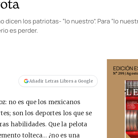
rota
dicen los patriotas- “lo nuestro”. Para “lo nuest
rio es perder.
EDICIÓN MÉXICO
EDICIÓN 
N° 332 / Agosto 2026
N° 299 / Agost
Añadir Letras Libres a Google
roz: no es que los mexicanos
es; son los deportes los que se
ras habilidades. Que la pelota
emento tolteca… ¿no es una