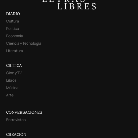
DIARIO
Cultura
Política
Economía
Ciencia y Tecnología
Literatura
CRITICA
Cine y TV
Libros
Música
Arte
CONVERSACIONES
Entrevistas
CREACIÓN