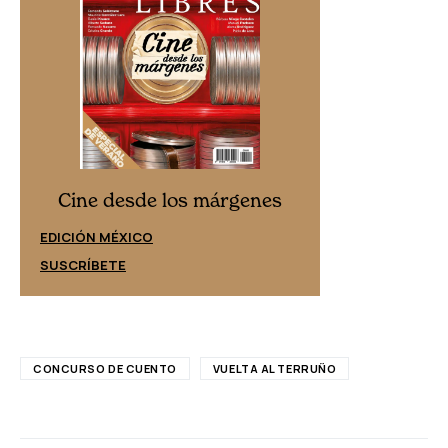
Cine desd
Cine desde los márgenes
EDICIÓN ESPAÑ
EDICIÓN MÉXICO
SUSCRÍBETE
SUSCRÍBETE
CONCURSO DE CUENTO
VUELTA AL TERRUÑO