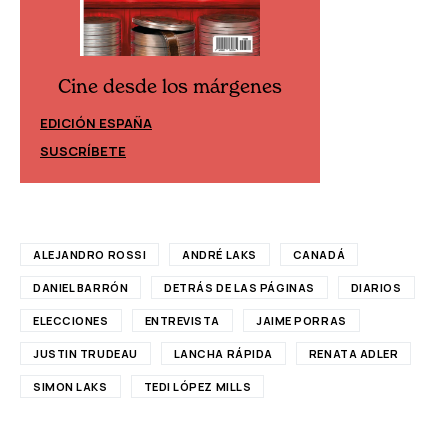
Cine desde los márgenes
Cine desd
EDICIÓN ESPAÑA
EDICIÓN MÉXIC
SUSCRÍBETE
SUSCRÍBETE
ALEJANDRO ROSSI
ANDRÉ LAKS
CANADÁ
DANIEL BARRÓN
DETRÁS DE LAS PÁGINAS
DIARIOS
ELECCIONES
ENTREVISTA
JAIME PORRAS
JUSTIN TRUDEAU
LANCHA RÁPIDA
RENATA ADLER
SIMON LAKS
TEDI LÓPEZ MILLS