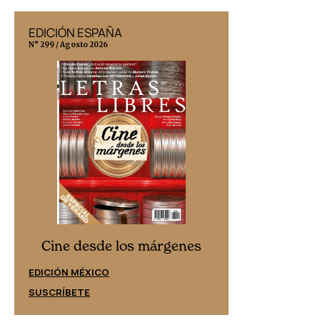
EDICIÓN ESPAÑA
EDICIÓN MÉX
N° 299 / Agosto 2026
N° 332 / Agosto 202
Cine desd
Cine desde los márgenes
EDICIÓN ESPAÑ
EDICIÓN MÉXICO
SUSCRÍBETE
SUSCRÍBETE