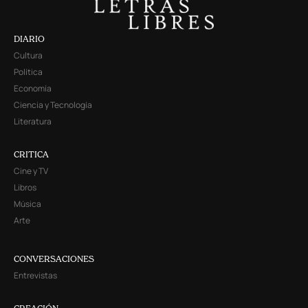
DIARIO
Cultura
Política
Economía
Ciencia y Tecnología
Literatura
CRITICA
Cine y TV
Libros
Música
Arte
CONVERSACIONES
Entrevistas