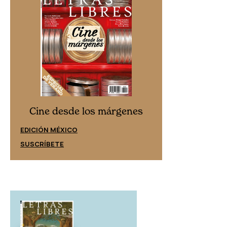
Cine desd
Cine desde los márgenes
EDICIÓN ESPAÑ
EDICIÓN MÉXICO
SUSCRÍBETE
SUSCRÍBETE