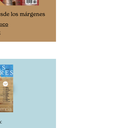
Cine desde los márgen
esde los márgenes
EDICIÓN ESPAÑA
XICO
SUSCRÍBETE
E
: