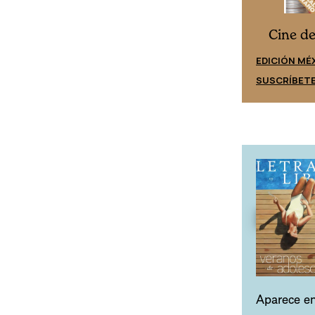
Cine desde los márgenes
s
Cine d
EDICIÓN ESPAÑA
EDICIÓN MÉ
SUSCRÍBETE
SUSCRÍBET
Aparece en