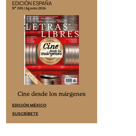
EDICIÓN ESPAÑA
EDICIÓN MÉX
N° 299 / Agosto 2026
N° 332 / Agosto 202
Cine desd
Cine desde los márgenes
EDICIÓN ESPAÑ
EDICIÓN MÉXICO
SUSCRÍBETE
SUSCRÍBETE