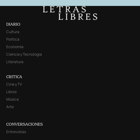
DIARIO
Cultura
Política
Economía
Ciencia y Tecnología
Literatura
CRITICA
Cine y TV
Libros
Música
Arte
CONVERSACIONES
Entrevistas