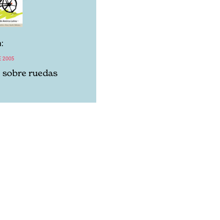
:
E 2005
e sobre ruedas