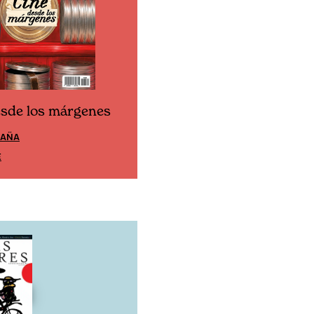
esde los márgenes
Cine desde los márgen
PAÑA
EDICIÓN MÉXICO
E
SUSCRÍBETE