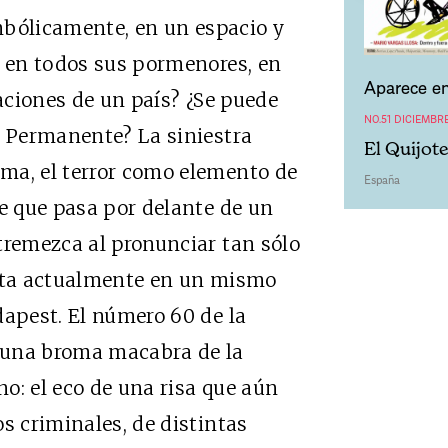
bólicamente, en un espacio y
o en todos sus pormenores, en
Aparece en
raciones de un país? ¿Se puede
NO.51 DICIEMBR
r Permanente? La siniestra
El Quijot
ma, el terror como elemento de
España
te que pasa por delante de un
tremezca al pronunciar tan sólo
cita actualmente en un mismo
dapest. El número 60 de la
 una broma macabra de la
no: el eco de una risa que aún
s criminales, de distintas