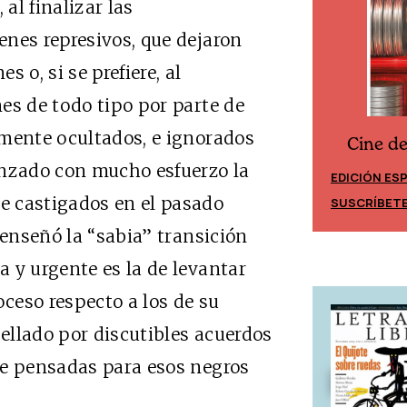
 al finalizar las
nes represivos, que dejaron
 o, si se prefiere, al
es de todo tipo por parte de
amente ocultados, e ignorados
Cine d
Cine desde los márgenes
anzado con mucho esfuerzo la
EDICIÓN ES
EDICIÓN MÉXICO
e castigados en el pasado
SUSCRÍBET
SUSCRÍBETE
 enseñó la “sabia” transición
 y urgente es la de levantar
oceso respecto a los de su
ellado por discutibles acuerdos
te pensadas para esos negros