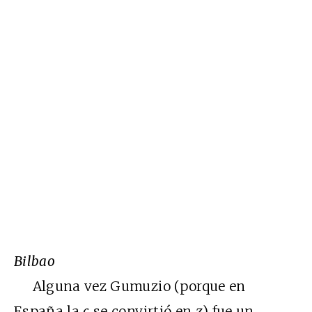
Bilbao
Alguna vez Gumuzio (porque en
España la
c
se convirtió en
z
) fue un