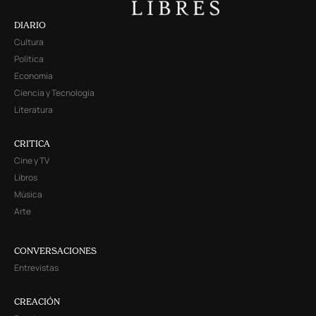
DIARIO
Cultura
Política
Economía
Ciencia y Tecnología
Literatura
CRITICA
Cine y TV
Libros
Música
Arte
CONVERSACIONES
Entrevistas
CREACIÓN