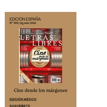
EDICIÓN ESPAÑA
EDICIÓN MÉX
N° 299 / Agosto 2026
N° 332 / Agosto 202
Cine desd
Cine desde los márgenes
EDICIÓN ESPAÑ
EDICIÓN MÉXICO
SUSCRÍBETE
SUSCRÍBETE