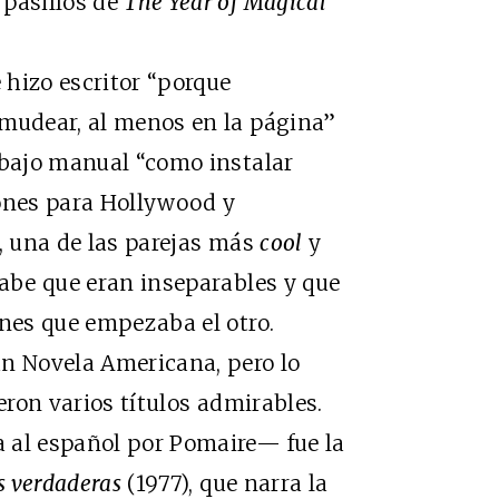
 pasillos de
The Year of Magical
hizo escritor “porque
amudear, al menos en la página”
abajo manual “como instalar
iones para Hollywood y
a, una de las parejas más
cool
y
abe que eran inseparables y que
ones que empezaba el otro.
an Novela Americana, pero lo
eron varios títulos admirables.
 al español por Pomaire— fue la
s verdaderas
(1977), que narra la