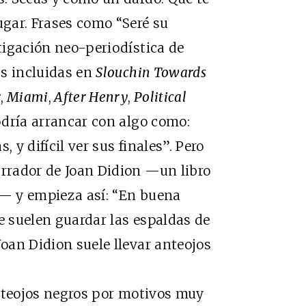
ugar. Frases como “Seré su
stigación neo-periodística de
as incluidas en
Slouchin Towards
r
,
Miami
,
After Henry
,
Political
dría arrancar con algo como:
s, y difícil ver sus finales”. Pero
arrador de Joan Didion —un libro
— y empieza así: “En buena
e suelen guardar las espaldas de
Joan Didion suele llevar anteojos
nteojos negros por motivos muy