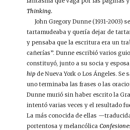
fantasma que vaga por las páginas y
Thinking.
John Gregory Dunne (1931-2003) se 
tartamudeaba y quería dejar de tart
y pensaba que la escritura era un tr
cañerías”. Dunne escribió varios gu
constituyó, junto a su socia y espos
hip
de Nueva York o Los Ángeles. Se s
uno terminaba las frases o las oraci
Dunne murió sin haber escrito la Gr
intentó varias veces y el resultado fu
La más conocida de ellas —traducida
portentosa y melancólica
Confesione