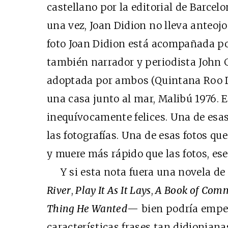
castellano por la editorial de Barce
una vez, Joan Didion no lleva anteojos
foto Joan Didion está acompañada po
también narrador y periodista John G
adoptada por ambos (Quintana Roo D
una casa junto al mar, Malibú 1976. E
inequívocamente felices. Una de esas
las fotografías. Una de esas fotos qu
y muere más rápido que las fotos, ese 
Y si esta nota fuera una novela d
River
,
Play It As It Lays
,
A Book of Com
Thing He Wanted
— bien podría empe
características frases tan didioniana