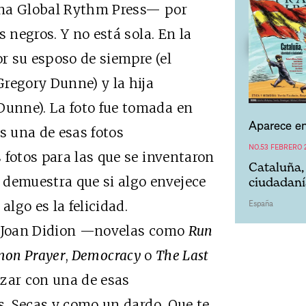
lona Global Rythm Press— por
 negros. Y no está sola. En la
r su esposo de siempre (el
regory Dunne) y la hija
unne). La foto fue tomada en
Aparece en
s una de esas fotos
NO.53 FEBRERO 
 fotos para las que se inventaron
Cataluña,
e demuestra que si algo envejece
ciudadaní
España
algo es la felicidad.
e Joan Didion —novelas como
Run
mon Prayer
,
Democracy
o
The Last
zar con una de esas
s. Secas y como un dardo. Que te