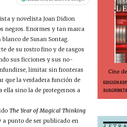
ista y novelista Joan Didion
jos negros. Enormes y tan marca
 blanco de Susan Sontag.
e de su rostro fino y de rasgos
ndo sus ficciones y sus no-
undirse, limitar sin fronteras
Cine d
Cine desde los márgenes
r que la verdadera función de
EDICIÓN ES
EDICIÓN MÉXICO
a ella sino la de protegernos a
SUSCRÍBET
SUSCRÍBETE
cido
The Year of Magical Thinking
 a punto de ser publicado en