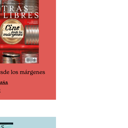
esde los márgenes
Cine desde los márgen
PAÑA
EDICIÓN MÉXICO
E
SUSCRÍBETE