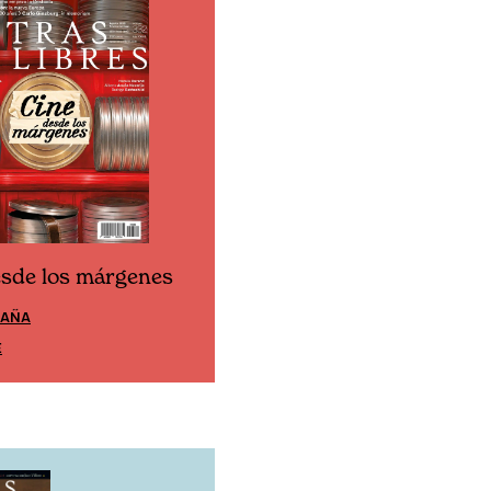
esde los márgenes
Cine desde los márgen
PAÑA
EDICIÓN MÉXICO
E
SUSCRÍBETE