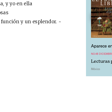
, y yo en ella
osas
función y un esplendor. ~
Aparece en
NO.48 DICIEMBR
Lecturas p
México