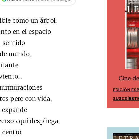
ible como un árbol,
into en el espacio
n sentido
 de mundo,
sitante
 viento…
Cine d
Cine desde los márgenes
 murmuraciones
EDICIÓN ES
EDICIÓN MÉXICO
tes pero con vida,
SUSCRÍBET
SUSCRÍBETE
ul expande
verso aquí despliega
 centro.