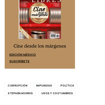
Cine desd
Cine desde los márgenes
EDICIÓN ESPAÑ
EDICIÓN MÉXICO
SUSCRÍBETE
SUSCRÍBETE
CORRUPCIÓN
IMPUNIDAD
POLÍTICA
STEPHEN MORRIS
USOS Y COSTUMBRES