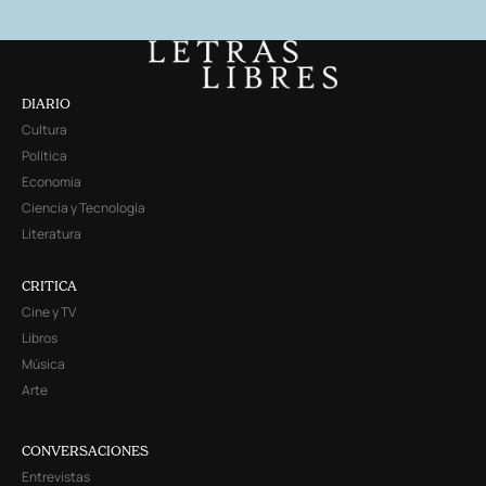
DIARIO
Cultura
Política
Economía
Ciencia y Tecnología
Literatura
CRITICA
Cine y TV
Libros
Música
Arte
CONVERSACIONES
Entrevistas