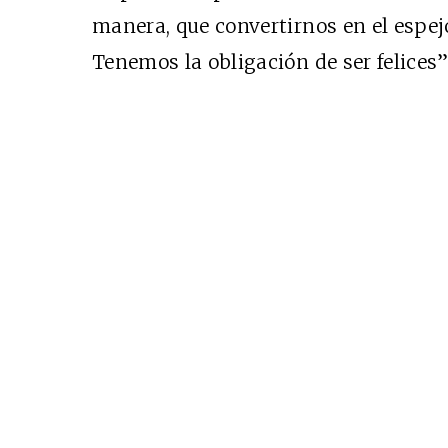
manera, que convertirnos en el espej
Tenemos la obligación de ser felices”
Cine desde los márgen
EDICIÓN MÉXICO
SUSCRÍBETE