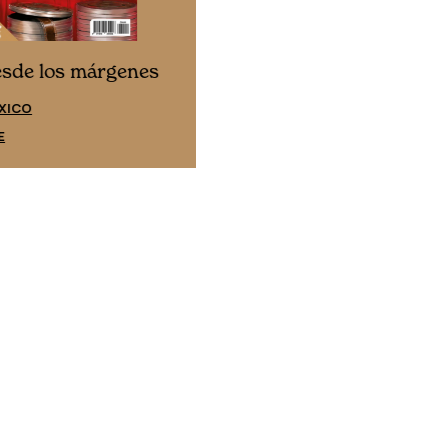
Cine desde los márgene
esde los márgenes
EDICIÓN ESPAÑA
XICO
SUSCRÍBETE
E