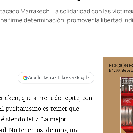
acado Marrakech. La solidaridad con las víctimas
 firme determinación: promover la libertad indiv
EDICIÓN MÉXICO
EDICIÓN 
N° 332 / Agosto 2026
N° 299 / Agost
Añadir Letras Libres a Google
ncken, que a menudo repite, con
El puritanismo es temer que
é siendo feliz. La mejor
idad. No tenemos, de ninguna