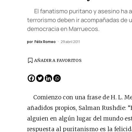
El fanatismo puritano y asesino ha at
terrorismo deben ir acompañadas de una
democracia en Marruecos.
por
Félix Romeo
29 abril 2011
AÑADIR A FAVORITOS
EDICIÓN ESPAÑA
N° 299 / Agosto 2026
Comienzo con una frase de H. L. Me
añadidos propios, Salman Rushdie: “
alguien en algún lugar del mundo est
respuesta al puritanismo es la felic