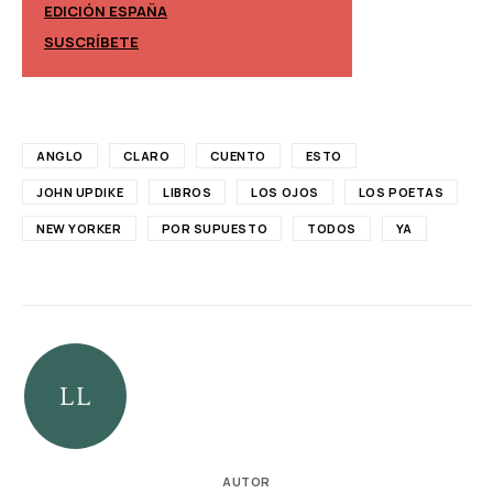
EDICIÓN ESPAÑA
EDICIÓN MÉXIC
SUSCRÍBETE
SUSCRÍBETE
ANGLO
CLARO
CUENTO
ESTO
JOHN UPDIKE
LIBROS
LOS OJOS
LOS POETAS
NEW YORKER
POR SUPUESTO
TODOS
YA
AUTOR