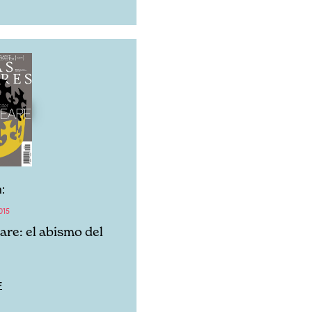
:
015
re: el abismo del
F