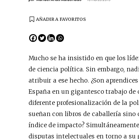
AÑADIR A FAVORITOS
EDICIÓN ESPAÑA
N° 299 / Agosto 2026
Mucho se ha insistido en que los líd
de ciencia política. Sin embargo, na
atribuir a ese hecho. ¿Son aprendices
España en un gigantesco trabajo de
diferente profesionalización de la po
sueñan con libros de caballería sino 
Cine desde los márgene
índice de impacto? Simultáneamente
EDICIÓN MÉXICO
disputas intelectuales en torno a su 
SUSCRÍBETE