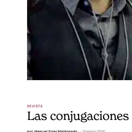
REVISTA
Las conjugacione
por
Manuel Arias Maldonado
10 marzo 2015