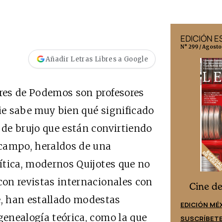
EDICIÓN MÉXICO
EDICIÓN 
N° 332 / Agosto 2026
N° 299 / Agosto
Añadir Letras Libres a Google
eres de Podemos son profesores
die sabe muy bien qué significado
 de brujo que están convirtiendo
 campo, heraldos de una
lítica, modernos Quijotes que no
con revistas internacionales con
Cine desde los márgenes
s
Cine d
, han estallado modestas
EDICIÓN ESPAÑA
EDICIÓN MÉ
genealogía teórica, como la que
SUSCRÍBETE
SUSCRÍBET