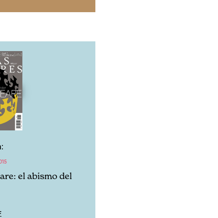
:
015
re: el abismo del
F