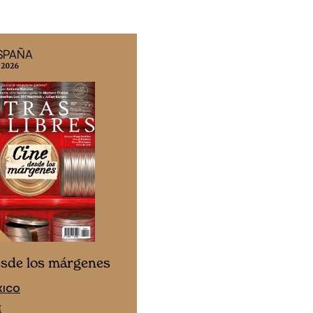
ESPAÑA
EDICIÓN MÉXICO
 2026
N° 332 / Agosto 2026
Cine desde los márgen
esde los márgenes
EDICIÓN ESPAÑA
XICO
SUSCRÍBETE
E