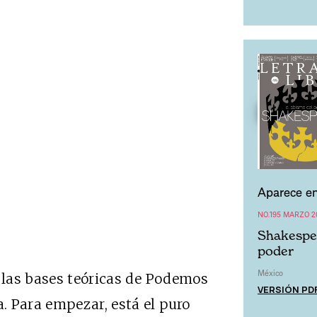
Aparece en
NO.195 MARZO 2
Shakespea
poder
México
r las bases teóricas de Podemos
VERSIÓN PD
. Para empezar, está el puro