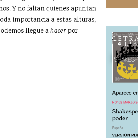
anos. Y no faltan quienes apuntan
toda importancia a estas alturas,
 Podemos llegue a
hacer
por
Aparece en
NO.162 MARZO 2
Shakespea
poder
España
VERSIÓN PD