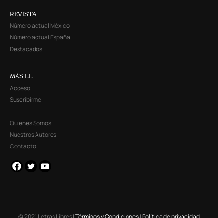
REVISTA
Número actual México
Número actual España
Destacados
MÁS LL
Acceso
Suscribirme
Quienes Somos
Nuestros Autores
Contacto
© 2021 Letras Libres |
Términos y Condiciones
|
Política de privacidad