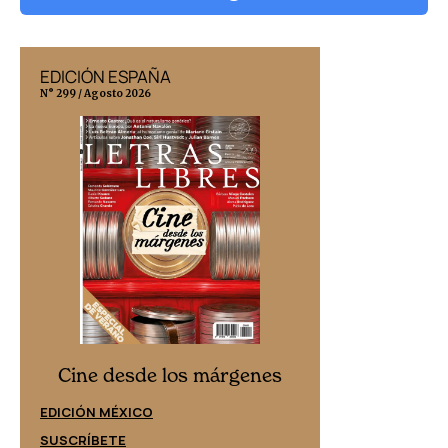
EDICIÓN ESPAÑA
EDICIÓN MÉX
N° 299 / Agosto 2026
N° 332 / Agosto 202
Cine desd
Cine desde los márgenes
EDICIÓN ESPAÑ
EDICIÓN MÉXICO
SUSCRÍBETE
SUSCRÍBETE