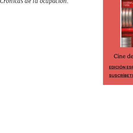
 Crónicas de la ocupación.
Cine d
Cine desde los márgenes
EDICIÓN ES
EDICIÓN MÉXICO
SUSCRÍBET
SUSCRÍBETE