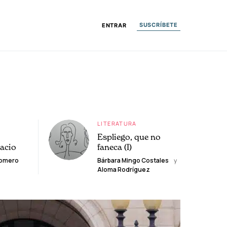
SUSCRÍBETE
ENTRAR
LITERATURA
Espliego, que no
lacio
faneca (I)
Romero
Bárbara Mingo Costales
y
Aloma Rodríguez