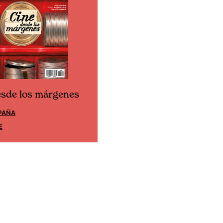
esde los márgenes
Cine desde los márgene
PAÑA
EDICIÓN MÉXICO
E
SUSCRÍBETE