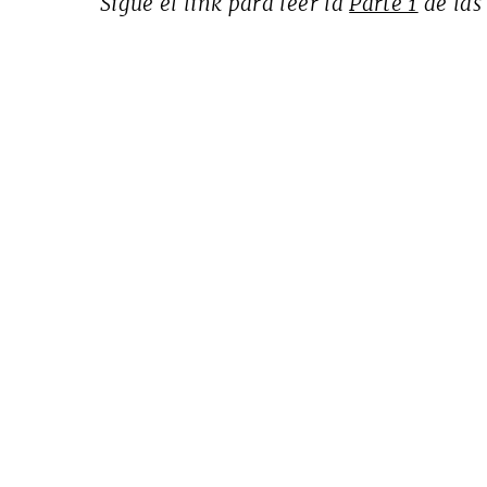
Sigue el link para leer la
Parte 1
de las