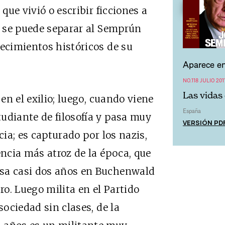
 que vivió o escribir ficciones a
No se puede separar al Semprún
tecimientos históricos de su
Aparece en
NO.118 JULIO 201
Las vidas
 en el exilio; luego, cuando viene
España
udiante de filosofía y pasa muy
VERSIÓN PD
cia; es capturado por los nazis,
encia más atroz de la época, que
asa casi dos años en Buchenwald
ro. Luego milita en el Partido
sociedad sin clases, de la