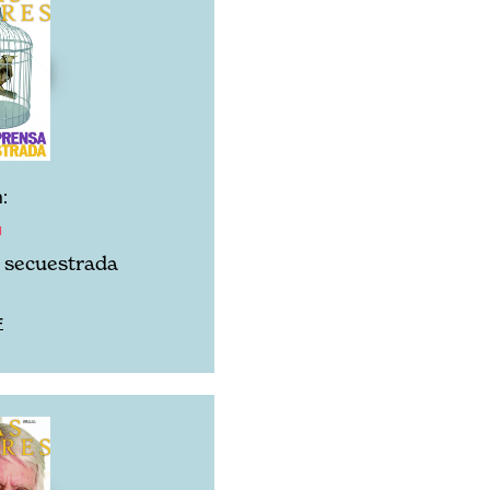
:
1
 secuestrada
F