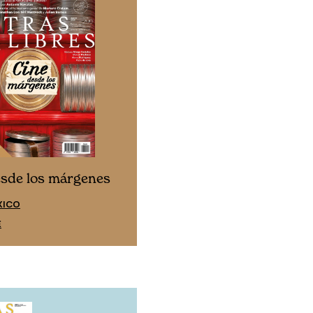
Cine desde los márgen
esde los márgenes
EDICIÓN ESPAÑA
XICO
SUSCRÍBETE
E