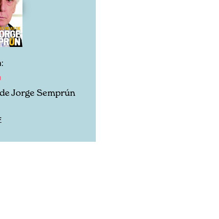
:
1
 de Jorge Semprún
F