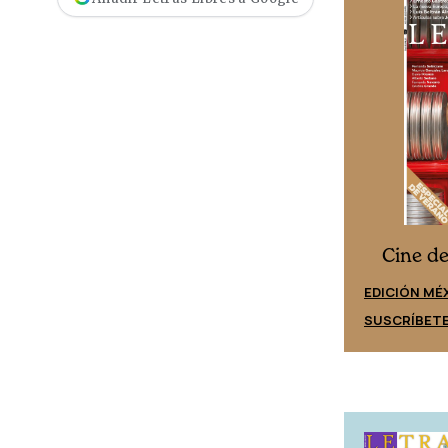
Cine desde los márgenes
s
Cine d
EDICIÓN ESPAÑA
EDICIÓN MÉ
SUSCRÍBETE
SUSCRÍBET