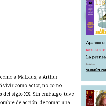
Aparece en
NO.151 JULIO 201
La prensa
México
VERSIÓN PD
 como a Malraux, a Arthur
có vivir como actor, no como
s del siglo XX. Sin embargo, tuvo
hombre de acción, de tomar una