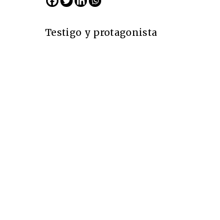
Testigo y protagonista
Cine desde los márgene
EDICIÓN MÉXICO
SUSCRÍBETE