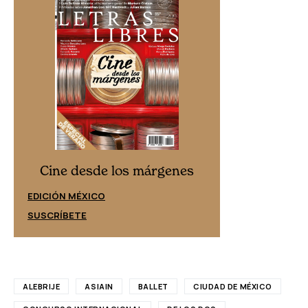
Cine desd
Cine desde los márgenes
EDICIÓN ESPAÑ
EDICIÓN MÉXICO
SUSCRÍBETE
SUSCRÍBETE
ALEBRIJE
ASIAIN
BALLET
CIUDAD DE MÉXICO