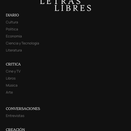
DIARIO
Cultura
Política
Economía
Ciencia y Tecnología
Literatura
CRITICA
Cine y TV
Libros
Música
Arte
CONVERSACIONES
Entrevistas
CREACIÓN