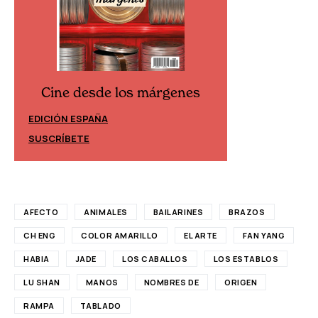
Cine desde los márgenes
Cine desd
EDICIÓN ESPAÑA
EDICIÓN MÉXIC
SUSCRÍBETE
SUSCRÍBETE
AFECTO
ANIMALES
BAILARINES
BRAZOS
CH ENG
COLOR AMARILLO
EL ARTE
FAN YANG
HABIA
JADE
LOS CABALLOS
LOS ESTABLOS
LU SHAN
MANOS
NOMBRES DE
ORIGEN
RAMPA
TABLADO