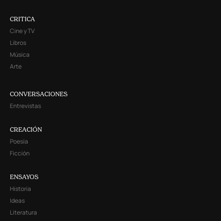
CRITICA
Cine y TV
Libros
Música
Arte
CONVERSACIONES
Entrevistas
CREACIÓN
Poesía
Ficción
ENSAYOS
Historia
Ideas
Literatura