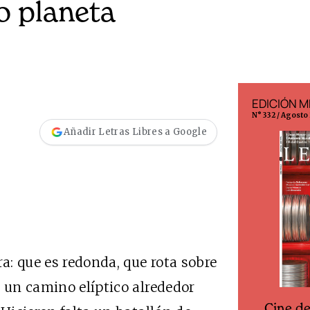
o planeta
EDICIÓN ESPAÑA
EDICIÓN M
N° 299 / Agosto 2026
N° 332 / Agosto
Añadir Letras Libres a Google
: que es redonda, que rota sobre
e un camino elíptico alrededor
Cine d