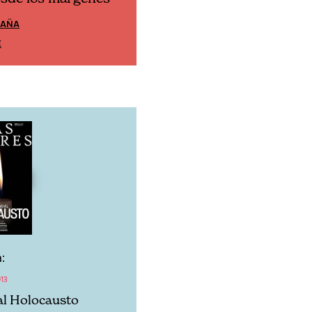
Cine desde los márgen
PAÑA
EDICIÓN MÉXICO
E
SUSCRÍBETE
:
13
al Holocausto