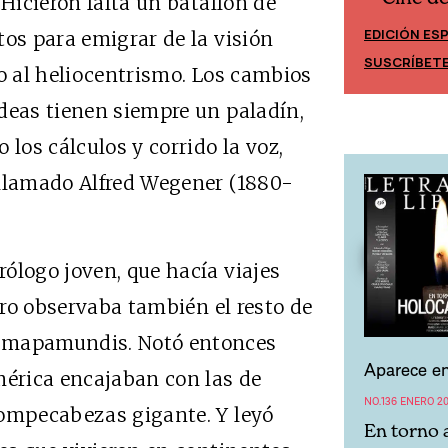
Cine desde los márgenes
 Hicieron falta un batallón de
EDICIÓN ES
tos para emigrar de la visión
EDICIÓN MÉXICO
SUSCRÍBET
SUSCRÍBETE
mo al heliocentrismo. Los cambios
deas tienen siempre un paladín,
os cálculos y corrido la voz,
 llamado Alfred Wegener (1880-
ólogo joven, que hacía viajes
Pero observaba también el resto de
a mapamundis. Notó entonces
Aparece en
mérica encajaban con las de
NO.136 ENERO 20
rompecabezas gigante. Y leyó
En torno 