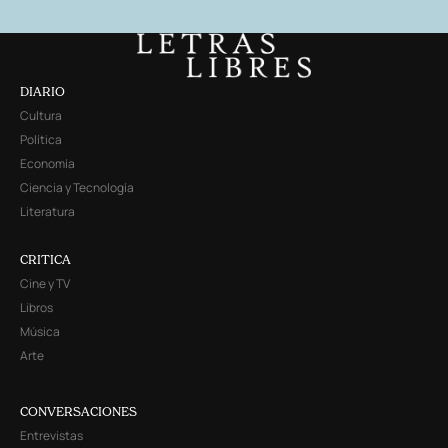
DIARIO
Cultura
Política
Economía
Ciencia y Tecnología
Literatura
CRITICA
Cine y TV
Libros
Música
Arte
CONVERSACIONES
Entrevistas