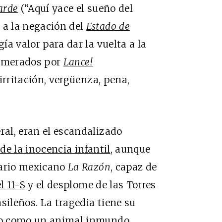
arde
(“Aquí yace el sueño del
 a la negación del
Estado de
a valor para dar la vuelta a la
numerados por
Lance!
 irritación, vergüenza, pena,
ral, eran el escandalizado
 de la inocencia infantil
, aunque
iario mexicano
La Razón
, capaz de
l 11-S
y el desplome de las Torres
sileños. La tragedia tiene su
ido como un animal inmundo,