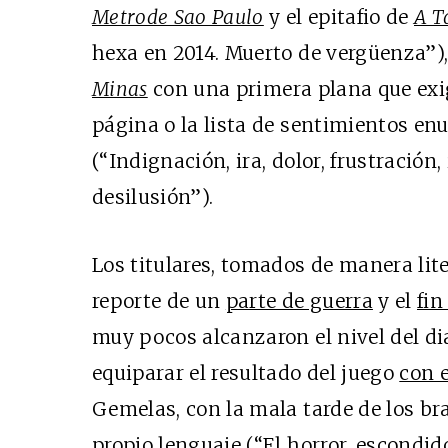
Metrode Sao Paulo
y el epitafio de
A T
hexa en 2014. Muerto de vergüenza”),
Minas
con una primera plana que exigí
página o la lista de sentimientos e
(“Indignación, ira, dolor, frustración,
desilusión”).
Los titulares, tomados de manera lite
reporte de un
parte de guerra
y el
fin
muy pocos alcanzaron el nivel del d
equiparar el resultado del juego
con e
Gemelas, con la mala tarde de los bra
propio lenguaje (“El horror, escond