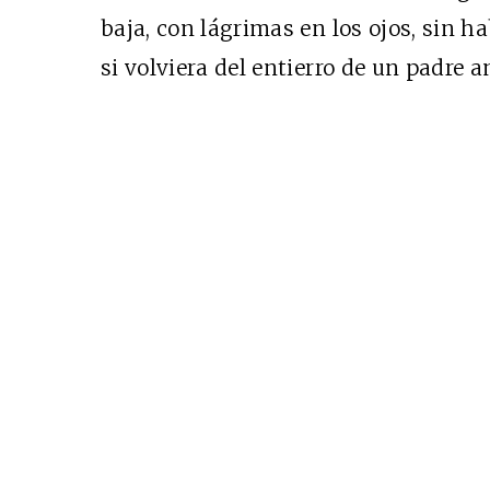
baja, con lágrimas en los ojos, sin h
Cine desde los márgen
si volviera del entierro de un padre 
EDICIÓN MÉXICO
SUSCRÍBETE