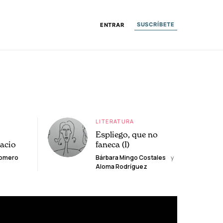
SUSCRÍBETE
ENTRAR
LITERATURA
Espliego, que no
lacio
faneca (I)
Romero
Bárbara Mingo Costales
y
Aloma Rodríguez