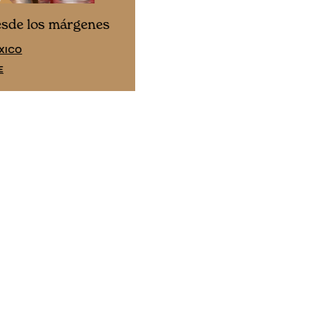
Cine desde los márgene
esde los márgenes
EDICIÓN ESPAÑA
XICO
SUSCRÍBETE
E