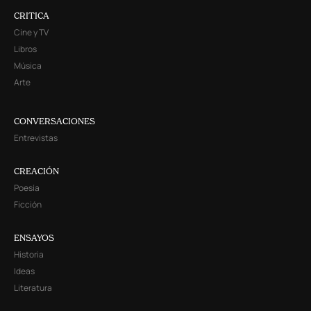
CRITICA
Cine y TV
Libros
Música
Arte
CONVERSACIONES
Entrevistas
CREACIÓN
Poesía
Ficción
ENSAYOS
Historia
Ideas
Literatura