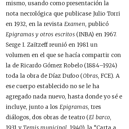
mismo, usando como presentación la
nota necrológica que publicase Julio Torri
en 1932, en la revista
Examen
, publicó
Epigramas y otros escritos
(INBA) en 1967.
Serge I. Zaïtzeff reunió en 1981 un
volumen en el que se hacía compartir con
la de Ricardo Gómez Robelo (1884–1924)
toda la obra de Díaz Dufoo (
Obras
, FCE). A
ese cuerpo establecido no se le ha
agregado nada nuevo, hasta donde yo sé e
incluye, junto a los
Epigramas
, tres
diálogos, dos obras de teatro (
El barco
,
1931 y
Temis municipal
, 1940), la “Carta a