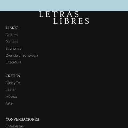
DIARIO
Cultura
Política
Economía
Ciencia y Tecnología
Literatura
CRITICA
Cine y TV
Libros
Música
Arte
CONVERSACIONES
Entrevistas