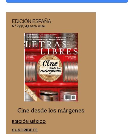
EDICIÓN ESPAÑA
EDICIÓN MÉX
N° 299 / Agosto 2026
N° 332 / Agosto 202
Cine desd
Cine desde los márgenes
EDICIÓN ESPAÑ
EDICIÓN MÉXICO
SUSCRÍBETE
SUSCRÍBETE