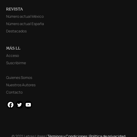
REVISTA
Número actual México
Número actual España
Destacados
MÁS LL
Acceso
Suscribirme
Quienes Somos
Nuestros Autores
Contacto
© 2021 Letras Libres |
Términos y Condiciones
|
Política de privacidad