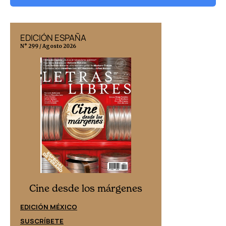
EDICIÓN ESPAÑA
EDICIÓN MÉX
N° 299 / Agosto 2026
N° 332 / Agosto 202
Cine desd
Cine desde los márgenes
EDICIÓN ESPAÑ
EDICIÓN MÉXICO
SUSCRÍBETE
SUSCRÍBETE