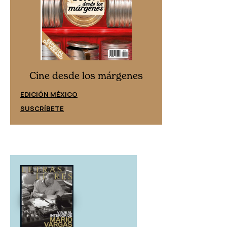
Cine desd
Cine desde los márgenes
EDICIÓN ESPAÑ
EDICIÓN MÉXICO
SUSCRÍBETE
SUSCRÍBETE