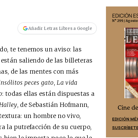
EDICIÓN MÉXICO
EDICIÓN 
N° 332 / Agosto 2026
N° 299 / Agosto
Añadir Letras Libres a Google
do, te tenemos un aviso: las
están saliendo de las billeteras
ñas, de las mentes con más
insólitos peces gato
,
La vida
o
: todas ellas están dispuestas a
Halley
, de Sebastián Hofmann,
Cine desde los márgenes
s
Cine d
textura: un hombre no vivo,
EDICIÓN ESPAÑA
EDICIÓN MÉ
a la putrefacción de su cuerpo,
SUSCRÍBETE
SUSCRÍBET