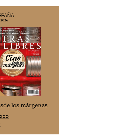
ESPAÑA
EDICIÓN MÉXICO
 2026
N° 332 / Agosto 2026
Cine desde los márgen
esde los márgenes
EDICIÓN ESPAÑA
XICO
SUSCRÍBETE
E