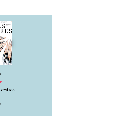
:
14
crítica
F