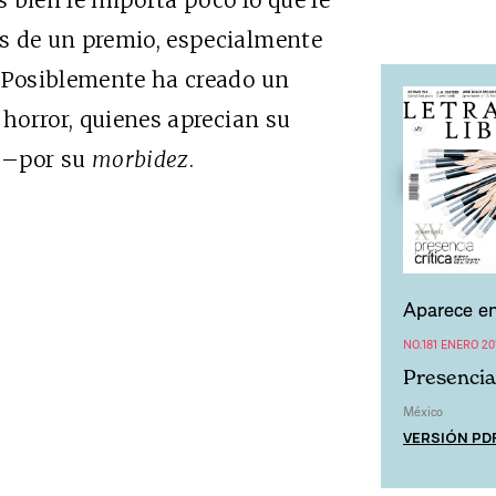
 bien le importa poco lo que le
s de un premio, especialmente
. Posiblemente ha creado un
 horror, quienes aprecian su
o –por su
morbidez
.
Aparece en
NO.181 ENERO 20
Presencia 
México
VERSIÓN PD