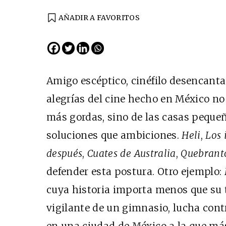
AÑADIR A FAVORITOS
EDICIÓN ESPAÑA
N° 299 / Agosto 2026
Amigo escéptico, cinéfilo desencanta
alegrías del cine hecho en México no 
más gordas, sino de las casas peque
soluciones que ambiciones.
Heli
,
Los 
después
,
Cuates de Australia
,
Quebrant
defender esta postura. Otro ejemplo:
Cine desde los márgene
cuya historia importa menos que su 
EDICIÓN MÉXICO
vigilante de un gimnasio, lucha contr
SUSCRÍBETE