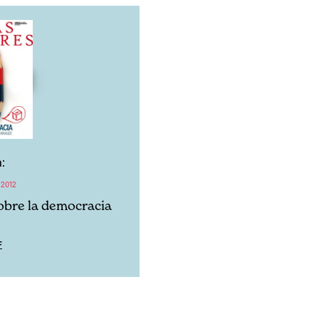
:
 2012
obre la democracia
F