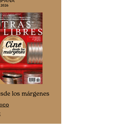
ESPAÑA
EDICIÓN MÉXICO
 2026
N° 332 / Agosto 2026
Cine desde los márgen
esde los márgenes
EDICIÓN ESPAÑA
XICO
SUSCRÍBETE
E