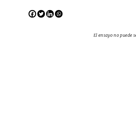
EDICIÓN ESPAÑA
N° 299 / Agosto 2026
El ensayo no puede se
Cine desde los márgene
EDICIÓN MÉXICO
SUSCRÍBETE