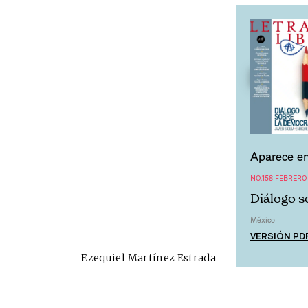
Aparece en
NO.158 FEBRERO
Diálogo s
México
VERSIÓN PD
Ezequiel Martínez Estrada