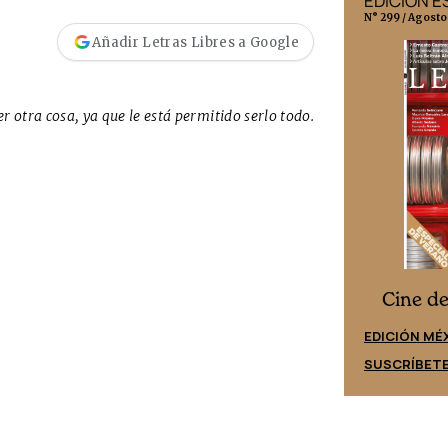
EDICIÓN MÉXICO
EDICIÓN 
N° 332 / Agosto 2026
N° 299 / Agosto
Añadir Letras Libres a Google
r otra cosa, ya que le está permitido serlo todo.
Cine desde los márgenes
s
Cine d
EDICIÓN ESPAÑA
EDICIÓN MÉ
SUSCRÍBETE
SUSCRÍBET