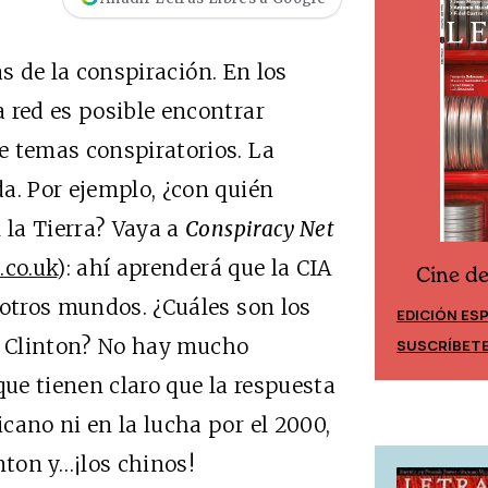
ías de la conspiración. En los
 red es posible encontrar
e temas conspiratorios. La
a. Por ejemplo, ¿con quién
 la Tierra? Vaya a
Conspiracy Net
.co.uk
): ahí aprenderá que la CIA
Cine d
Cine desde los márgenes
 otros mundos. ¿Cuáles son los
EDICIÓN ES
EDICIÓN MÉXICO
Clinton? No hay mucho
SUSCRÍBET
SUSCRÍBETE
que tienen claro que la respuesta
cano ni en la lucha por el 2000,
nton y…¡los chinos!