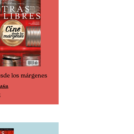
esde los márgenes
Cine desde los márgen
PAÑA
EDICIÓN MÉXICO
E
SUSCRÍBETE