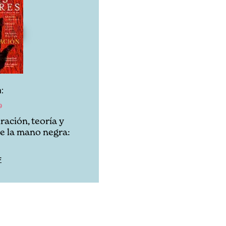
:
9
ración, teoría y
de la mano negra:
F