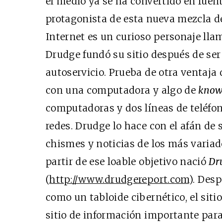
el medio ya se ha convertido en fuent
protagonista de esta nueva mezcla d
Internet es un curioso personaje lla
Drudge fundó su sitio después de se
autoservicio. Prueba de otra ventaja 
con una computadora y algo de
know
computadoras y dos líneas de teléfono
redes. Drudge lo hace con el afán de 
chismes y noticias de los más variado
partir de ese loable objetivo nació
Dr
(
http://www.drudgereport.com
). Des
como un tabloide cibernético, el siti
sitio de información importante para