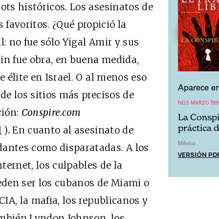
s históricos. Los asesinatos de
favoritos. ¿Qué propició la
il: no fue sólo Yigal Amir y sus
in fue obra, en buena medida,
e élite en Israel. O al menos eso
Aparece en
 de los sitios más precisos de
NO.3 MARZO 199
ción:
Conspire.com
La Conspi
práctica 
l
)
.
En cuanto al asesinato de
México
dantes como disparatadas. A los
VERSIÓN PD
nternet, los culpables de la
eden ser los cubanos de Miami o
CIA, la mafia, los republicanos y
ambién Lyndon Johnson, los