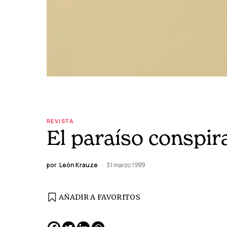
REVISTA
El paraíso conspir
por
León Krauze
31 marzo 1999
AÑADIR A FAVORITOS