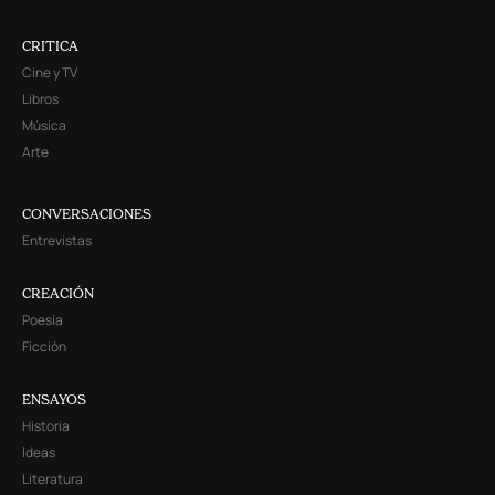
CRITICA
Cine y TV
Libros
Música
Arte
CONVERSACIONES
Entrevistas
CREACIÓN
Poesía
Ficción
ENSAYOS
Historia
Ideas
Literatura