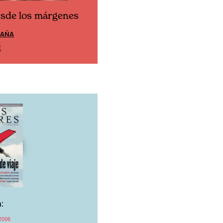
esde los márgenes
Cine desde los márgen
PAÑA
EDICIÓN MÉXICO
E
SUSCRÍBETE
:
2006