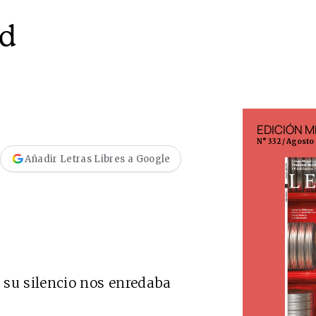
úd
EDICIÓN ESPAÑA
EDICIÓN M
N° 299 / Agosto 2026
N° 332 / Agosto
Añadir Letras Libres a Google
 su silencio nos enredaba