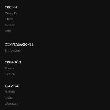
CRITICA
Cine y TV
Libros
Música
Arte
CONVERSACIONES
Entrevistas
CREACIÓN
Poesía
Ficción
ENSAYOS
Historia
Ideas
Literatura