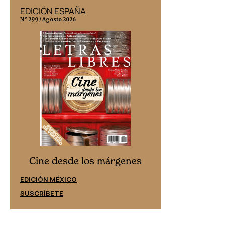
EDICIÓN ESPAÑA
EDICIÓN MÉX
N° 299 / Agosto 2026
N° 332 / Agosto 202
Cine desd
Cine desde los márgenes
EDICIÓN ESPAÑ
EDICIÓN MÉXICO
SUSCRÍBETE
SUSCRÍBETE