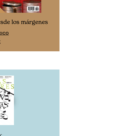
Cine desde los márgen
esde los márgenes
EDICIÓN ESPAÑA
XICO
SUSCRÍBETE
E
: