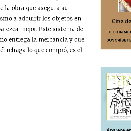
de la obra que asegura su
ismo a adquirir los objetos en
Cine desde los márgenes
s
Cine d
parezca mejor. Este sistema de
EDICIÓN ESPAÑA
EDICIÓN MÉ
 no entrega la mercancía y que
SUSCRÍBETE
SUSCRÍBET
él rehaga lo que compró, es el
Aparece en