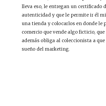
lleva eso, le entregan un certificado 
autenticidad y que le permite ir él m
Cine desde los márgene
una tienda y colocarlos en donde le 
EDICIÓN MÉXICO
comercio que vende algo ficticio, que
SUSCRÍBETE
además obliga al coleccionista a que 
sueño del marketing.