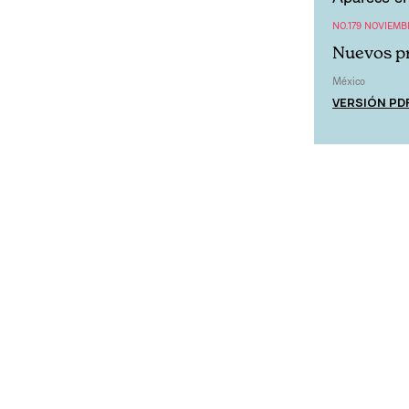
NO.179 NOVIEMB
Nuevos p
México
VERSIÓN PD