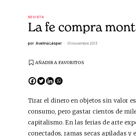
REVISTA
La fe compra mon
por
Avelina Lésper
10 noviembre 2013
AÑADIR A FAVORITOS
EDICIÓN ESPAÑA
N° 299 / Agosto 2026
Tirar el dinero en objetos sin valor e
consumo, pero gastar cientos de miles
capitalismo. En las ferias de arte ex
conectados, ramas secas apiladas y el