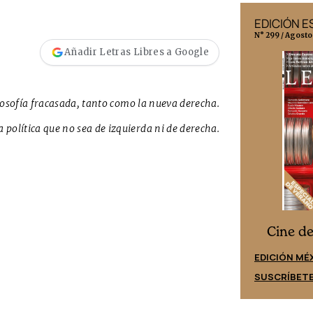
EDICIÓN MÉXICO
EDICIÓN 
N° 332 / Agosto 2026
N° 299 / Agosto
Añadir Letras Libres a Google
losofía fracasada, tanto como la nueva derecha.
 política que no sea de izquierda ni de derecha.
Cine desde los márgenes
s
Cine d
EDICIÓN ESPAÑA
EDICIÓN MÉ
SUSCRÍBETE
SUSCRÍBET