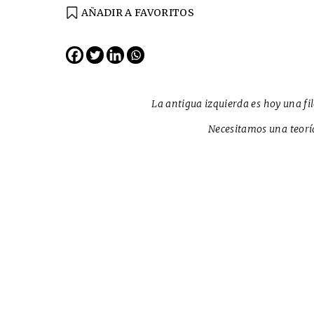
AÑADIR A FAVORITOS
EDICIÓN ESPAÑA
N° 299 / Agosto 2026
La antigua izquierda es hoy una fi
Necesitamos una teoría
Cine desde los márgene
EDICIÓN MÉXICO
SUSCRÍBETE