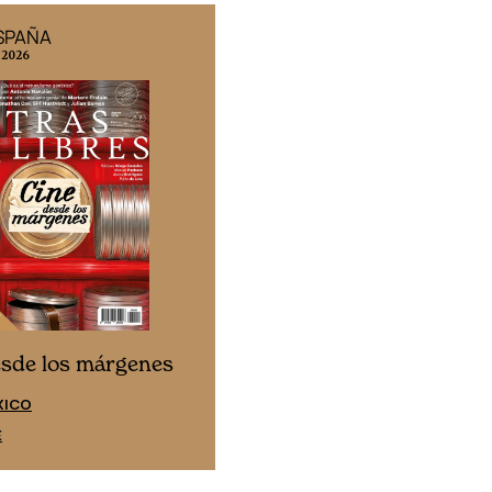
ESPAÑA
EDICIÓN MÉXICO
 2026
N° 332 / Agosto 2026
Cine desde los márgen
esde los márgenes
EDICIÓN ESPAÑA
XICO
SUSCRÍBETE
E