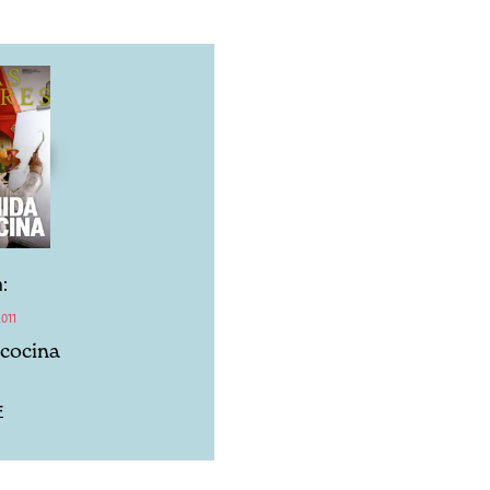
:
011
cocina
F