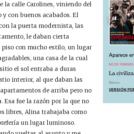
e la calle Carolines, viniendo del
uo y con buenos acabados. El
con la puerta modernista, las
tamento, le daban cierta
 piso con mucho estilo, un lugar
Aparece en
agradables, una casa de la cual
NO.122 FEBRERO
sitio el sol entraba a duras
La civiliz
atio interior, al que daban las
México
VERSIÓN PD
s apartamentos de arriba pero no
. Esa fue la razón por la que no
os libres, Alina trabajaba como
prefería un lugar luminoso.
dando vueltas al asunto y me