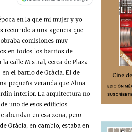
época en la que mi mujer y yo
 recurrido a una agencia que
cobraba comisiones muy
ios en todos los barrios de
la calle Mistral, cerca de Plaza
, en el barrio de Gràcia. El de
Cine desde los márgenes
s
Cine d
 una pequeña veranda que Alina
EDICIÓN ESPAÑA
EDICIÓN MÉ
ín interior. La arquitectura no
SUSCRÍBETE
SUSCRÍBET
de uno de esos edificios
e abundan en esa zona, pero
o de Gràcia, en cambio, estaba en