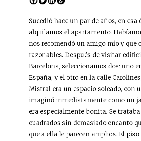
Sucedió hace un par de años, en esa 
alquilamos el apartamento. Habíamos
nos recomendó un amigo mío y que 
razonables. Después de visitar edific
Barcelona, seleccionamos dos: uno en 
España, y el otro en la calle Carolines
Cine desde los márgene
Mistral era un espacio soleado, con
EDICIÓN MÉXICO
imaginó inmediatamente como un jard
SUSCRÍBETE
era especialmente bonita. Se trataba 
cuadrados sin demasiado encanto qu
que a ella le parecen amplios. El pis