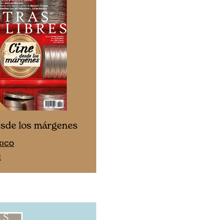
Cine desde los márgen
esde los márgenes
EDICIÓN ESPAÑA
XICO
SUSCRÍBETE
E