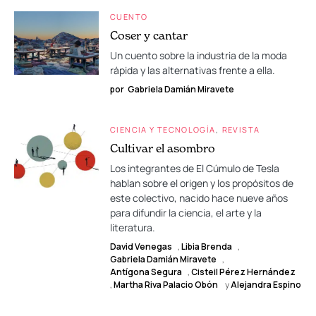
CUENTO
Coser y cantar
Un cuento sobre la industria de la moda
rápida y las alternativas frente a ella.
por
Gabriela Damián Miravete
CIENCIA Y TECNOLOGÍA
REVISTA
Cultivar el asombro
Los integrantes de El Cúmulo de Tesla
hablan sobre el origen y los propósitos de
este colectivo, nacido hace nueve años
para difundir la ciencia, el arte y la
literatura.
David Venegas
,
Libia Brenda
,
Gabriela Damián Miravete
,
Antígona Segura
,
Cisteil Pérez Hernández
,
Martha Riva Palacio Obón
y
Alejandra Espino