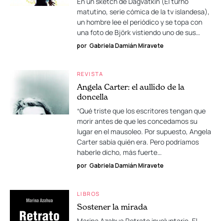
En un sketch de Dagvatkin (El turno
matutino, serie cómica de la tv islandesa),
un hombre lee el periódico y se topa con
una foto de Björk vistiendo uno de sus…
por
Gabriela Damián Miravete
REVISTA
Angela Carter: el aullido de la
doncella
“Qué triste que los escritores tengan que
morir antes de que les concedamos su
lugar en el mausoleo. Por supuesto, Angela
Carter sabía quién era. Pero podríamos
haberle dicho, más fuerte…
por
Gabriela Damián Miravete
LIBROS
Sostener la mirada
Marina Azahua Retrato involuntario. El