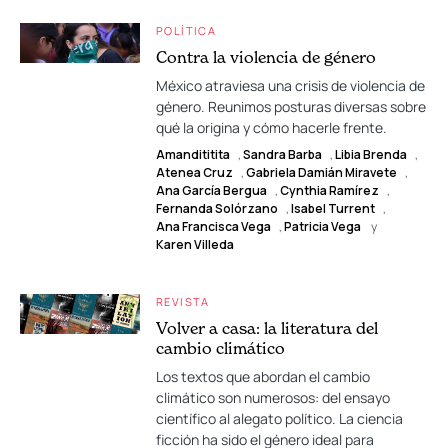
POLÍTICA
Contra la violencia de género
México atraviesa una crisis de violencia de
género. Reunimos posturas diversas sobre
qué la origina y cómo hacerle frente.
Amandititita
,
Sandra Barba
,
Libia Brenda
,
Atenea Cruz
,
Gabriela Damián Miravete
,
Ana García Bergua
,
Cynthia Ramírez
,
Fernanda Solórzano
,
Isabel Turrent
,
Ana Francisca Vega
,
Patricia Vega
y
Karen Villeda
REVISTA
Volver a casa: la literatura del
cambio climático
Los textos que abordan el cambio
climático son numerosos: del ensayo
científico al alegato político. La ciencia
ficción ha sido el género ideal para