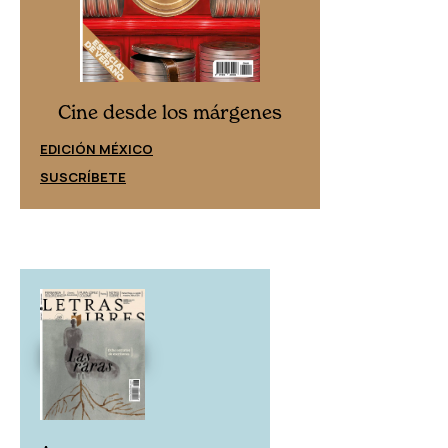
Cine desd
Cine desde los márgenes
EDICIÓN ESPAÑ
EDICIÓN MÉXICO
SUSCRÍBETE
SUSCRÍBETE