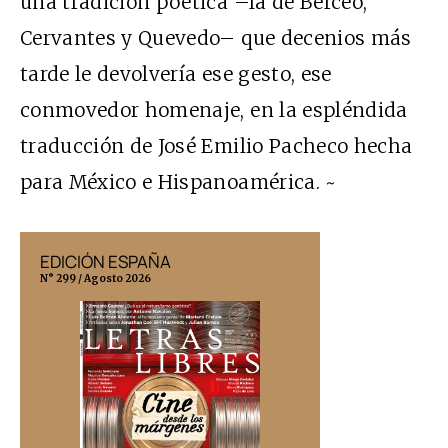
una tradición poética –la de Berceo,
Cervantes y Quevedo– que decenios más
tarde le devolvería ese gesto, ese
conmovedor homenaje, en la espléndida
traducción de José Emilio Pacheco hecha
para México e Hispanoamérica. ~
EDICIÓN ESPAÑA
EDICIÓN MÉX
N° 299 / Agosto 2026
N° 332 / Agosto 202