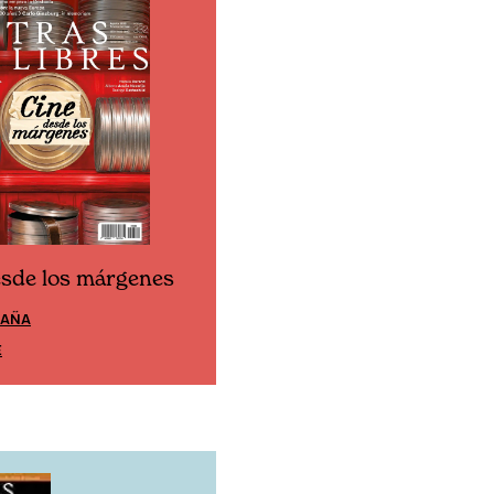
esde los márgenes
Cine desde los márgen
PAÑA
EDICIÓN MÉXICO
E
SUSCRÍBETE