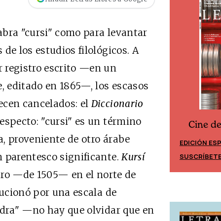
labra "cursi" como para levantar
de los estudios filológicos. A
 registro escrito —en un
, editado en 1865—, los escasos
ecen cancelados: el
Diccionario
especto: "cursi" es un término
Cine d
Cine desde los márgenes
, proveniente de otro árabe
EDICIÓN ES
EDICIÓN MÉXICO
 parentesco significante.
Kursí
SUSCRÍBET
SUSCRÍBETE
stro —de 1505— en el norte de
lucionó por una escala de
edra" —no hay que olvidar que en