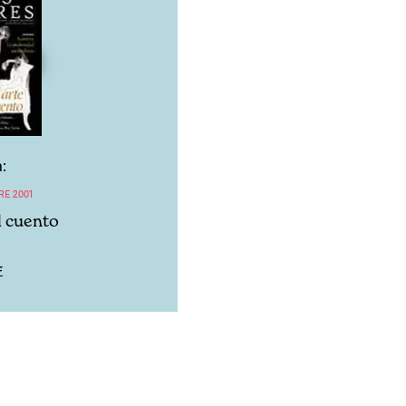
:
RE 2001
l cuento
F