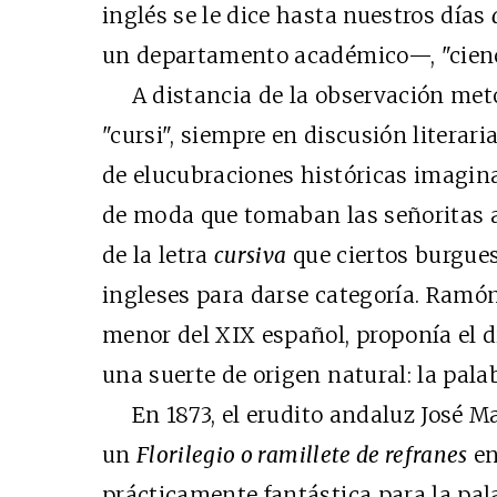
inglés se le dice hasta nuestros días
un departamento académico—, "cienci
A distancia de la observación metód
"cursi", siempre en discusión literari
de elucubraciones históricas imagina
de moda que tomaban las señoritas a
de la letra
cursiva
que ciertos burgues
ingleses para darse categoría. Ramón
menor del XIX español, proponía el d
una suerte de origen natural: la palab
En 1873, el erudito andaluz José Mar
un
Florilegio o ramillete de refranes
en
prácticamente fantástica para la pala