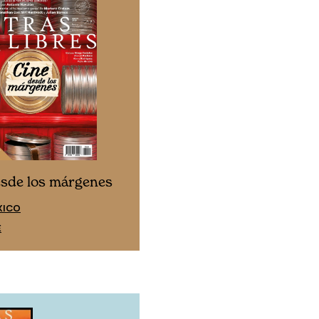
Cine desde los márgen
esde los márgenes
EDICIÓN ESPAÑA
XICO
SUSCRÍBETE
E