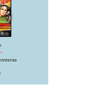
:
07
fronteras
F