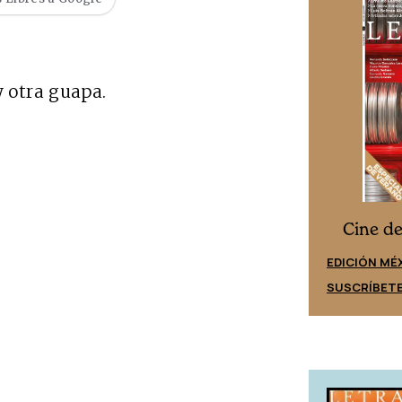
y otra guapa.
Cine desde los márgenes
s
Cine d
EDICIÓN ESPAÑA
EDICIÓN MÉ
SUSCRÍBETE
SUSCRÍBET