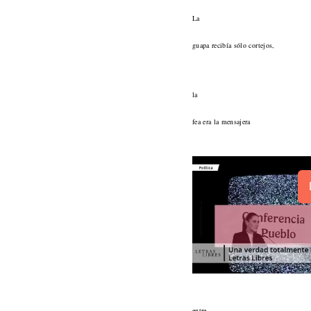
La
guapa recibía sólo cortejos,
la
fea era la mensajera
entre