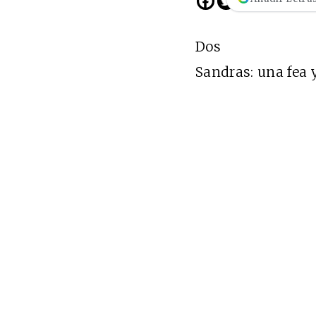
Dos
Sandras: una fea 
Cine desde los márgene
EDICIÓN MÉXICO
SUSCRÍBETE