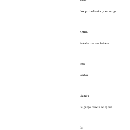
los pretendientes y su amiga.
Quien
trataba con una trataba
con
ambas.
Sandra
la guapa carecía de apodo,
la