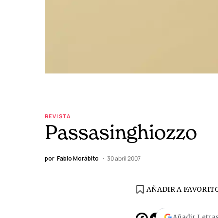
REVISTA
Passasinghiozzo
por
Fabio Morábito
30 abril 2007
AÑADIR A FAVORIT
EDICIÓN ESPAÑA
N° 299 / Agosto 2026
Añadir Letras