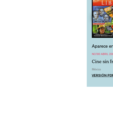
Aparece en
NO.100 ABRIL 20
Cine sin 
México
VERSIÓN PD