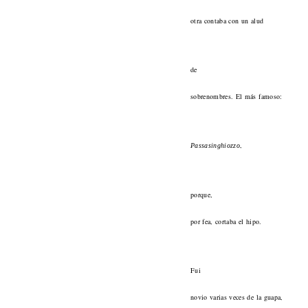
otra contaba con un alud
de
sobrenombres. El más famoso:
,
Passasinghiozzo
porque,
por fea, cortaba el hipo.
Fui
novio varias veces de la guapa,